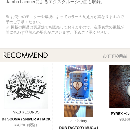
Jambo Lacquerによるエクスクルーシヴ曲も収録。
※ お使いのモニターや環境によってカラーの見え方が異なりますので
予めご了承ください。
※ 掲載の商品は実店舗でも販売しておりますので、在庫表示の更新が
間に合わず品切れの場合がございます。予めご了承ください。
おすすめ商品
M-13 RECORDS
PYREX 
￥5,5
DJ SOOMA / SNIPER ATTACK
dubfactory
￥4,950（税込）
DUB FACTORY MUG #1