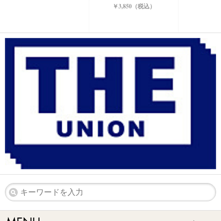
￥3,850（税込）
dubfactory
DUB FACTORY MUG #1
￥3,850（税込）