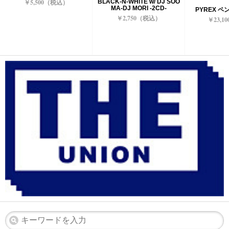
BLACK-N-WHITE w/ DJ SOO
￥5,500（税込）
MA-DJ MORI -2CD-
PYREX 
￥2,750（税込）
￥23,1
dubfactory
DUB FACTORY MUG #1
￥3,850（税込）